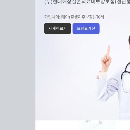
(무)현대해상실손의료비보장보험(갱신형)(H
가입나이:
태아(출생이후보장)~70세
자세히보기
보험료계산