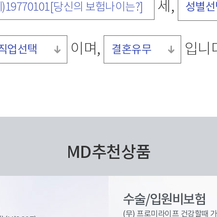
세,
성별선
)19770101[당신의 보험나이는?]
이며,
입니다
직업선택
결혼유무
MD추천상품
수술/입원비보험
(무) 프로미라이프 건강할때 