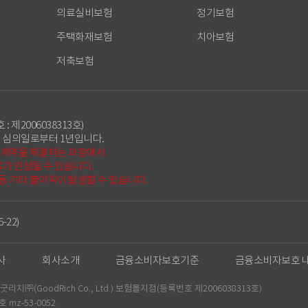
의료실비보험
정기보험
주택화재보험
치아보험
저축보험
 : 제2006038313호)
 심의일로부터 1년입니다.
험계약을 체결하는 과정에서
가 인상될 수 있습니다.
 등 기타 불이익이 발생할 수 있습니다.
-22)
사
회사소개
금융소비자보호기준
금융소비자보호 
㈜(GoodRich Co., Ltd.) 보험몰지점(등록번호 제2006038313호)
mz-53-0052