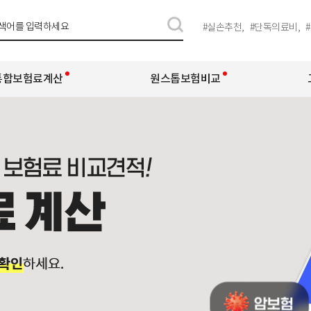
#
실손추천,
#
단독의료비,
#
통합보험료계산
원스톱보험비교