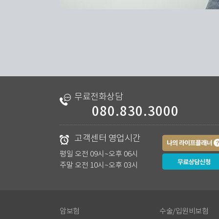
무료전화상담
보험료 계산
보험료 계산
보험료 계산
080.830.3000
치매간병보험
운전자보험/상해보험
암보험
운전자
김**
박**
유**
고객센터 영업시간
평일 오전 09시~오후 06시
주말 오전 10시~오후 03시
4분 전
9분 전
13분 전
암보험
수술/입원비보험