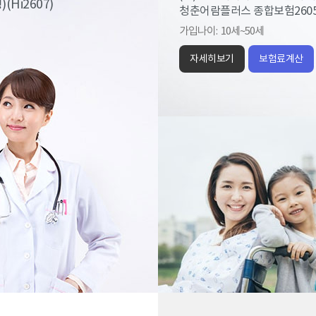
i2607)
청춘어람플러스 종합보험260
가입나이:
10세~50세
자세히보기
보험료계산