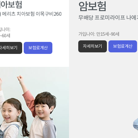
치아보험
암보험
무) 메리츠 치아보험 이목구비260
무배당 프로미라이프 나에
입나이:
가입나이:
만15세~90세
~60세
자세히보기
보험료계산
자세히보기
보험료계산