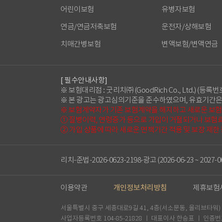
어린이보험
유병자보험
연금/연금저축보험
운전자/상해보험
치매간병보험
변액보험/변액연금
[ 필수안내사항]
※ 보험대리점 : 굿리치㈜ (GoodRich Co., Ltd.) (등록번호
※ 본 광고는 광고심의기준을 준수하였으며, 유효기간은
※ 보험계약자가 기존 보험계약을 해지하고 새로운 보
① 질병이력, 연령증가 등으로 가입이 거절되거나 보험료
② 가입 상품에 따라 새로운 면책기간 적용 및 보장 제한
리치-준법-2026-0623-2198-광고 (2026-06-23 ~ 2027-06
이용약관
개인정보처리방침
제휴보험
서울특별시 중구 세종대로9길 41, 4층(서소문동, 올리브타워) 굿리치
사업자등록번호 104-85-21828 ㅣ 대표이사 한승표 ㅣ 인증번호 