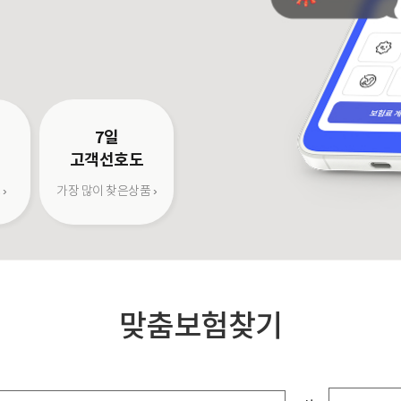
7일
고객선호도
›
가장 많이 찾은상품 ›
맞춤보험찾기