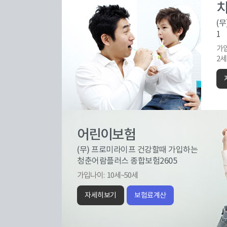
(
1
가
2세
어린이보험
(무) 프로미라이프 건강할때 가입하는
청춘어람플러스 종합보험2605
가입나이:
10세~50세
자세히보기
보험료계산