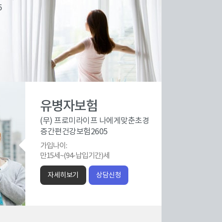
5
유병자보험
(무) 프로미라이프 나에게맞춘초경
증간편건강보험2605
가입나이:
만15세~(94-납입기간)세
자세히보기
상담신청